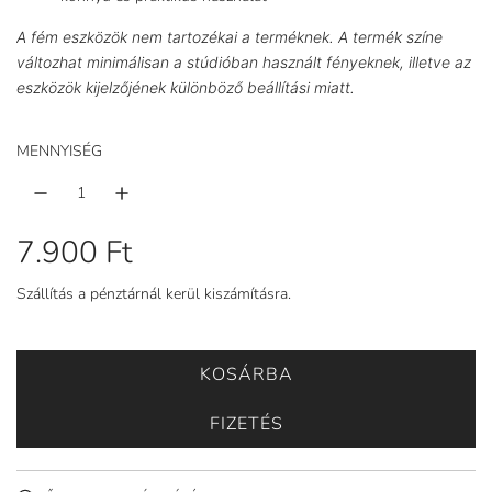
A fém eszközök nem tartozékai a terméknek. A termék színe
változhat minimálisan a stúdióban használt fényeknek, illetve az
eszközök kijelzőjének különböző beállítási miatt.
MENNYISÉG
R
7.900 Ft
e
Szállítás
a pénztárnál kerül kiszámításra.
n
KOSÁRBA
B
d
E
FIZETÉS
s
T
Ö