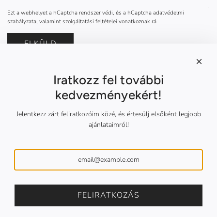
Ezt a webhelyet a hCaptcha rendszer védi, és a hCaptcha
adatvédelmi
szabályzata
, valamint
szolgáltatási feltételei
vonatkoznak rá.
ELKÜLD
Iratkozz fel további
kedvezményekért!
Hasznos oldalak
Általános szerződési feltételek
Jelentkezz zárt feliratkozóim közé, és értesülj elsőként legjobb
Adatkezelési tájékoztató
ajánlataimról!
Vásárlói tájékoztató
Fizetési politika
Visszaküldés és szállítási információk
Elérhetőségek
Kövess a közösségi médiában
FELIRATKOZÁS