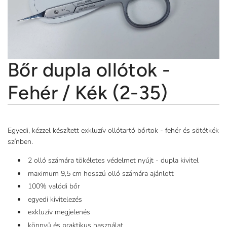
Bőr dupla ollótok -
Fehér / Kék (2-35)
Egyedi, kézzel készített exkluzív ollótartó bőrtok - fehér és sötétkék
színben.
2 olló számára tökéletes védelmet nyújt - dupla kivitel
maximum 9,5 cm hosszú olló számára ajánlott
100% valódi bőr
egyedi kivitelezés
exkluzív megjelenés
könnyű és praktikus használat