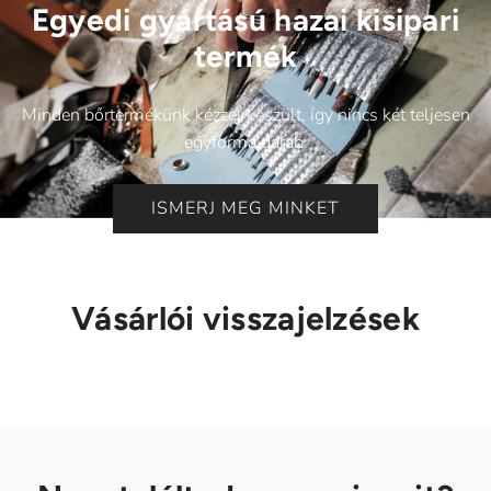
Egyedi gyártású hazai kisipari
termék
Minden bőrtermékünk kézzel készült, így nincs két teljesen
egyforma darab.
ISMERJ MEG MINKET
Vásárlói visszajelzések