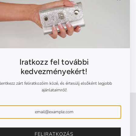
Iratkozz fel további
kedvezményekért!
lentkezz zárt feliratkozóim közé, és értesülj elsőként legjobb
ajánlataimról!
FELIRATKOZÁS