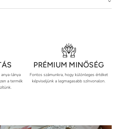
L
T
É
S
.
.
.
P
R
É
TÁS
PRÉMIUM MINŐSÉG
M
I
y anya-lánya
Fontos számunkra, hogy különleges értéket
U
szen a termék
képviseljünk a legmagasabb színvonalon.
M
zítünk.
M
I
N
Ő
S
É
G