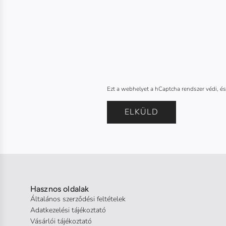
n
o
e
n
t
s
*
z
á
m
*
Ezt a webhelyet a hCaptcha rendszer védi, é
ELKÜLD
Hasznos oldalak
Általános szerződési feltételek
Adatkezelési tájékoztató
Vásárlói tájékoztató