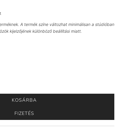
t
erméknek. A termék színe változhat minimálisan a stúdióban
özök kijelzőjének különböző beállítási miatt.
KOSÁRBA
B
E
FIZETÉS
T
Ö