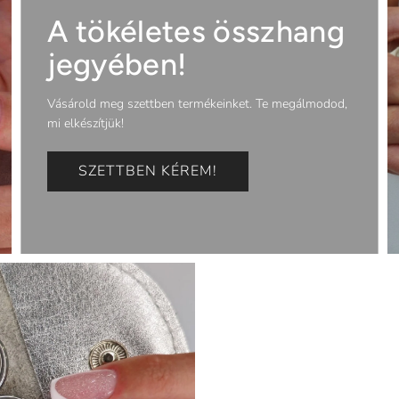
A tökéletes összhang
jegyében!
Vásárold meg szettben termékeinket. Te megálmodod,
mi elkészítjük!
SZETTBEN KÉREM!