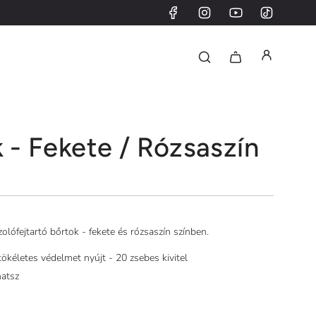
k - Fekete / Rózsaszín
szolófejtartó bőrtok - fekete és rózsaszín színben.
tökéletes védelmet nyújt - 20 zsebes kivitel
hatsz