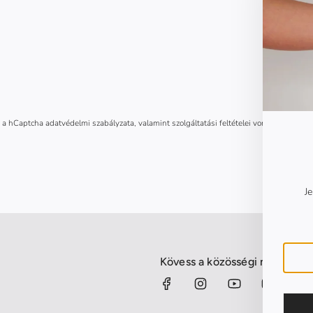
s a hCaptcha
adatvédelmi szabályzata
, valamint
szolgáltatási feltételei
vonatkoznak rá.
Je
Kövess a közösségi médiában