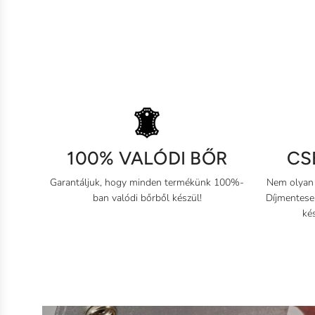
1
0
0
100% VALÓDI BŐR
CS
%
V
Garantáljuk, hogy minden termékünk 100%-
Nem olyan 
A
ban valódi bőrből készül!
Díjmentesen
L
kés
Ó
D
I
B
Ő
R