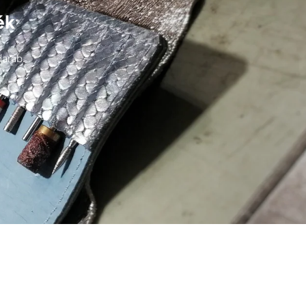
ék
darab.