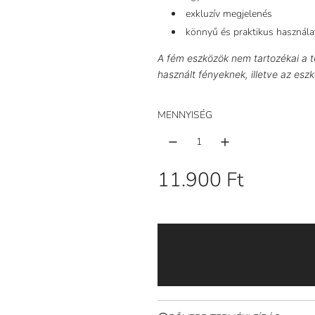
exkluzív megjelenés
könnyű és praktikus használa
A fém eszközök nem tartozékai a t
használt fényeknek, illetve az eszk
MENNYISÉG
R
11.900 Ft
e
n
d
s