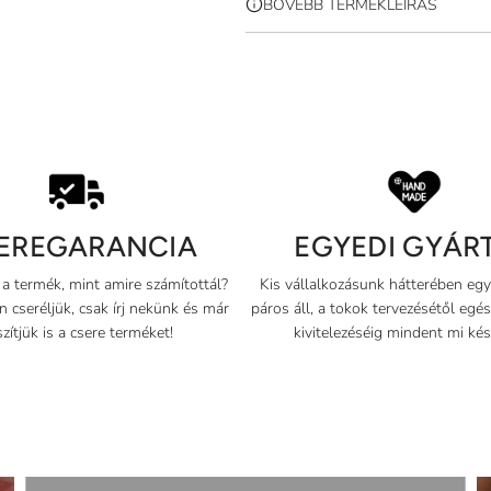
BŐVEBB TERMÉKLEÍRÁS
z
e
r
e
C
E
S
G
s
E
Y
EREGARANCIA
EGYEDI GYÁR
R
E
á
E
D
a termék, mint amire számítottál?
Kis vállalkozásunk hátterében eg
G
I
 cseréljük, csak írj nekünk és már
r
páros áll, a tokok tervezésétől egé
A
G
zítjük is a csere terméket!
kivitelezéséig mindent mi kés
R
Y
A
Á
N
R
C
T
I
Á
A
S