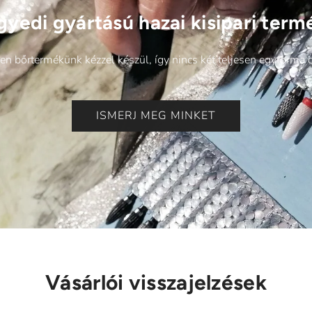
gyedi gyártású hazai kisipari term
n bőrtermékünk kézzel készül, így nincs két teljesen egyforma 
ISMERJ MEG MINKET
Vásárlói visszajelzések