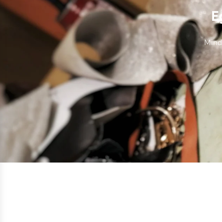
E
Minde