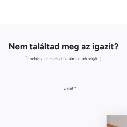
Nem találtad meg az igazit?
Írj nekünk, és elkészítjük álmaid bőrtokját! :)
E
m
a
i
l
*