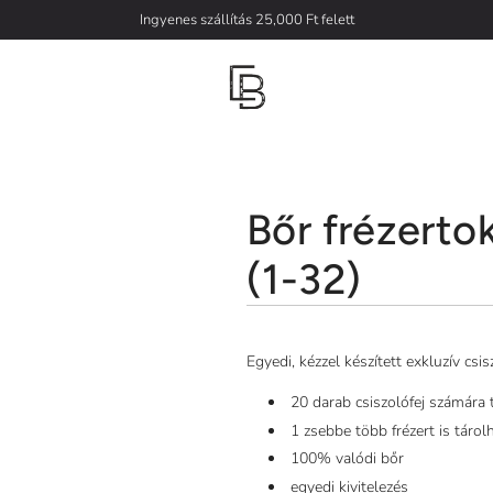
Ingyenes szállítás 25,000 Ft felett
Bőr frézerto
(1-32)
Egyedi, kézzel készített exkluzív csi
20 darab csiszolófej számára 
1 zsebbe több frézert is tárol
100% valódi bőr
egyedi kivitelezés